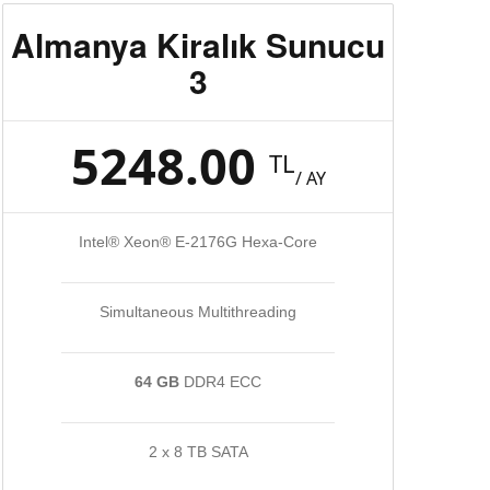
Almanya Kiralık Sunucu
3
5248.00
TL
/ AY
Intel® Xeon® E-2176G Hexa-Core
Simultaneous Multithreading
64 GB
DDR4 ECC
2 x 8 TB SATA