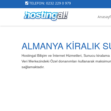
TELEFON: 0232 229 0 979
Anasayf
ALMANYA KİRALIK 
Hostingal Bilişim ve İnternet Hizmetleri, Sunucu kiralam
Veri Merkezindeki Özel donanımları kullanarak maksimum h
sağlamaktadır.