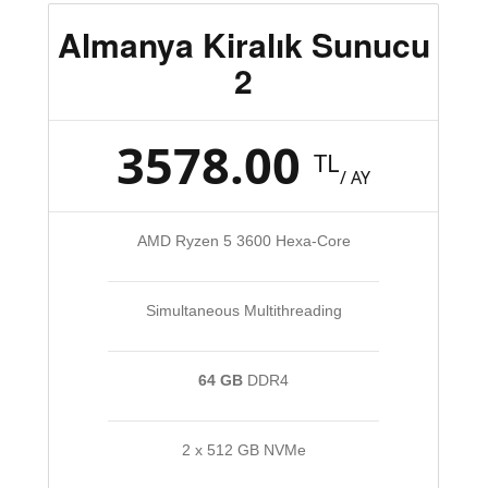
Almanya Kiralık Sunucu
2
3578.00
TL
/ AY
AMD Ryzen 5 3600 Hexa-Core
Simultaneous Multithreading
64 GB
DDR4
2 x 512 GB NVMe