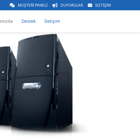
MÜŞTERİ PANELİ
DUYURULAR
İLETİŞİM
ımızda
Destek
İletişim