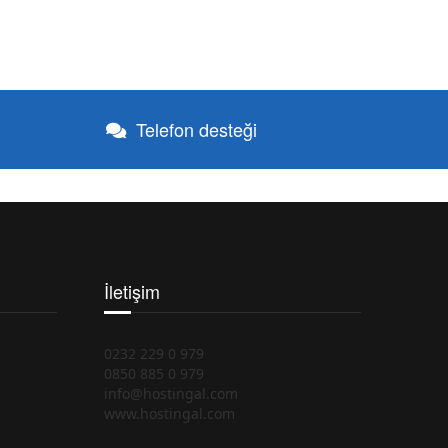
Telefon desteği
İletişim
0232 229 0 979
0850 885 0 979
info@hostingal.com
www.hostingal.com