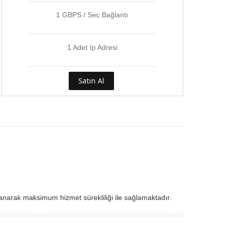
1 GBPS / Sec Bağlantı
1 Adet Ip Adresi
Satın Al
lanarak maksimum hizmet sürekliliği ile sağlamaktadır.