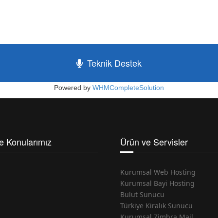
Teknik Destek
Powered by
WHMCompleteSolution
e Konularımız
Ürün ve Servisler
Kurumsal Web Hosting
Kurumsal Bayi Hosting
Bulut Sunucu
Türkiye Kiralık Sunucu
Kurumsal Zimbra Mail