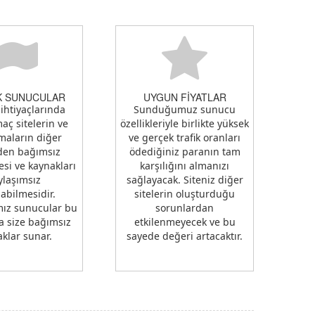
K SUNUCULAR
UYGUN FİYATLAR
ihtiyaçlarında
Sunduğumuz sunucu
aç sitelerin ve
özellikleriyle birlikte yüksek
maların diğer
ve gerçek trafik oranları
rden bağımsız
ödediğiniz paranın tam
esi ve kaynakları
karşılığını almanızı
ylaşımsız
sağlayacak. Siteniz diğer
abilmesidir.
sitelerin oluşturduğu
mız sunucular bu
sorunlardan
 size bağımsız
etkilenmeyecek ve bu
klar sunar.
sayede değeri artacaktır.