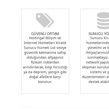
GÜVENLİ ORTAM
SUNUCU YÖ
Hostingal Bilişim ve
Sunucu Kir
İnternet Hizmetleri Kiralık
hizmetlerind
Sunucu hizmeti üst seviye
yönetimi ve 
güvenlik katmanına sahip
ihtiyaçlarınız
olduğundan altyapınız
sunmaktayız.
fiziksel risklerden
network yapıl
arındırılarak, bilgi hırsızlığı
ekipman kurulum
ya da deprem, yangın gibi
sistemi ve 
doğal afetlere karşı
düzenlemeleri e
korunur.
destek alabil