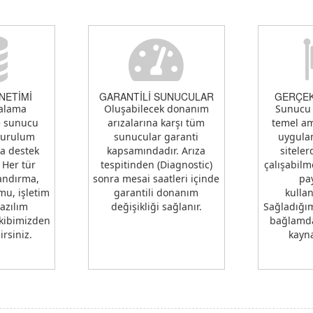
NETİMİ
GARANTİLİ SUNUCULAR
GERÇE
alama
Oluşabilecek donanım
Sunucu 
e sunucu
arızalarına karşı tüm
temel am
kurulum
sunucular garanti
uygula
da destek
kapsamındadır. Arıza
sitele
 Her tür
tespitinden (Diagnostic)
çalışabilm
andırma,
sonra mesai saatleri içinde
pa
u, işletim
garantili donanım
kullan
yazılım
değişikliği sağlanır.
Sağladığı
kibimizden
bağlamda
irsiniz.
kayna