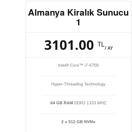
Almanya Kiralık Sunucu
1
3101.00
TL
/ AY
Intel® Core™ i7-6700
Hyper-Threading Technology
64 GB RAM
DDR3 1333 MHZ
2 x 512 GB NVMe