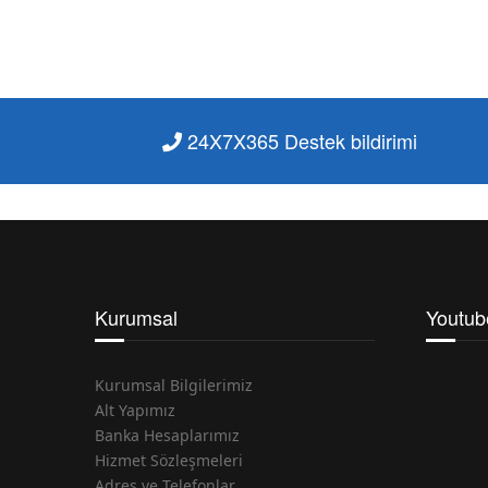
24X7X365 Destek bildirimi
Kurumsal
Youtub
Kurumsal Bilgilerimiz
Alt Yapımız
Banka Hesaplarımız
Hizmet Sözleşmeleri
Adres ve Telefonlar