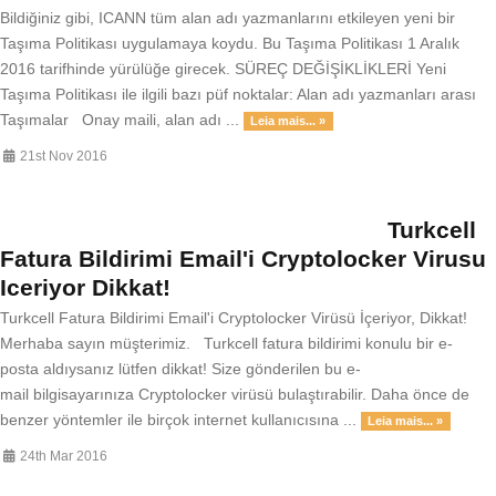
Bildiğiniz gibi, ICANN tüm alan adı yazmanlarını etkileyen yeni bir
Taşıma Politikası uygulamaya koydu. Bu Taşıma Politikası 1 Aralık
2016 tarifhinde yürülüğe girecek. SÜREÇ DEĞİŞİKLİKLERİ Yeni
Taşıma Politikası ile ilgili bazı püf noktalar: Alan adı yazmanları arası
Taşımalar Onay maili, alan adı ...
Leia mais... »
21st Nov 2016
Turkcell
Fatura Bildirimi Email'i Cryptolocker Virusu
Iceriyor Dikkat!
Turkcell Fatura Bildirimi Email'i Cryptolocker Virüsü İçeriyor, Dikkat!
Merhaba sayın müşterimiz. Turkcell fatura bildirimi konulu bir e-
posta aldıysanız lütfen dikkat! Size gönderilen bu e-
mail bilgisayarınıza Cryptolocker virüsü bulaştırabilir. Daha önce de
benzer yöntemler ile birçok internet kullanıcısına ...
Leia mais... »
24th Mar 2016