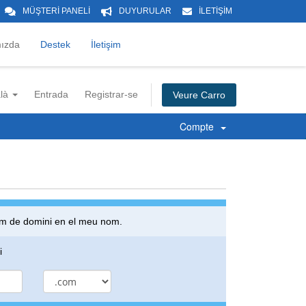
MÜŞTERİ PANELİ
DUYURULAR
İLETİŞİM
ızda
Destek
İletişim
alà
Entrada
Registrar-se
Veure Carro
Compte
 nom de domini en el meu nom.
i