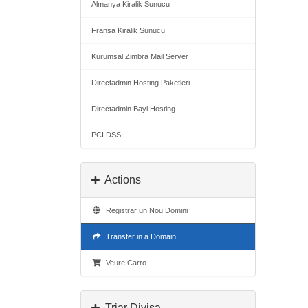
Almanya Kiralik Sunucu
Fransa Kiralik Sunucu
Kurumsal Zimbra Mail Server
Directadmin Hosting Paketleri
Directadmin Bayi Hosting
PCI DSS
Actions
Registrar un Nou Domini
Transfer in a Domain
Veure Carro
Triar Divisa