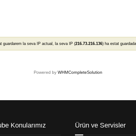
 guardarem la seva IP actual, la seva IP (
216.73.216.136
) ha estat guardad
Powered by
WHMCompleteSolution
ube Konularımız
Ürün ve Servisler