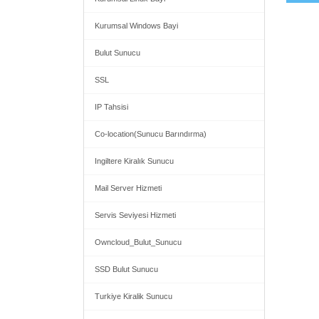
Kurumsal Windows Bayi
Bulut Sunucu
SSL
IP Tahsisi
Co-location(Sunucu Barındırma)
Ingiltere Kiralık Sunucu
Mail Server Hizmeti
Servis Seviyesi Hizmeti
Owncloud_Bulut_Sunucu
SSD Bulut Sunucu
Turkiye Kiralik Sunucu