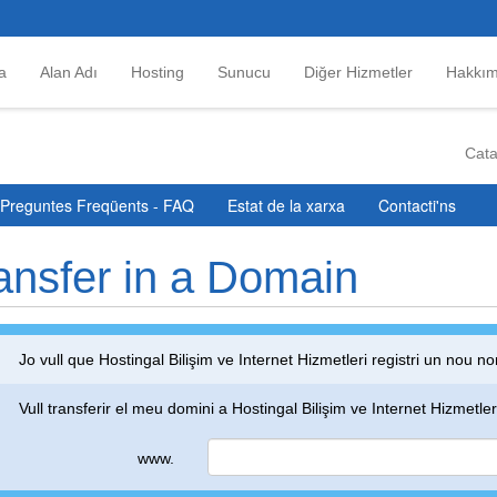
a
Alan Adı
Hosting
Sunucu
Diğer Hizmetler
Hakkım
Cat
Preguntes Freqüents - FAQ
Estat de la xarxa
Contacti'ns
ansfer in a Domain
Jo vull que Hostingal Bilişim ve Internet Hizmetleri registri un nou
Vull transferir el meu domini a Hostingal Bilişim ve Internet Hizmetler
www.