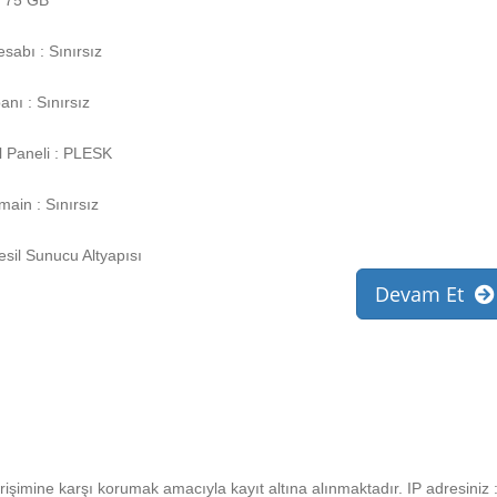
 : 75 GB
sabı : Sınırsız
anı : Sınırsız
l Paneli : PLESK
ain : Sınırsız
esil Sunucu Altyapısı
Devam Et
irişimine karşı korumak amacıyla kayıt altına alınmaktadır. IP adresiniz :