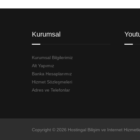
Kurumsal
Yout
Kurumsal Bilgilerimiz
Alt Yapımız
Banka Hesaplarımız
Hizmet Sözleşmeleri
Adres ve Telefonlar
Copyright © 2026 Hostingal Bilişim ve Internet Hizmetle