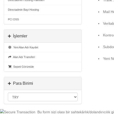
Trafik
Directadmin Hosting Paketleri
Directadmin Bayi Hosting
Mail He
PCI DSS
Veritab
Kontro
İşlemler
Subdom
Yeni Alan Adı Kaydet
Alan Adı Transferi
Yeni N
Sepeti Görüntüle
Para Birimi
Bu form sizi olası bir sahtekârlık/dolandırıcılık g