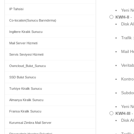
IP Tahsisi
Yeni N
KWH-II
-
Co-location(Sunucu Barındırma)
Disk A
Ingiltere Kiralık Sunucu
Trafik
Mail Server Hizmeti
Mail He
Servis Seviyesi Hizmeti
Veritab
Owncloud_Bulut_Sunucu
SSD Bulut Sunucu
Kontro
Turkiye Kiralik Sunucu
Subdom
Almanya Kiralik Sunucu
Yeni N
Fransa Kiralik Sunucu
KWH-III
-
Disk A
Kurumsal Zimbra Mail Server