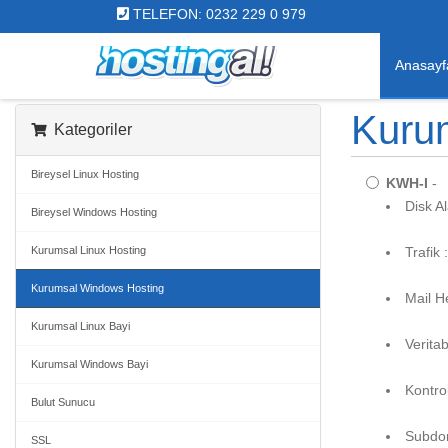
TELEFON: 0232 229 0 979
Anasayf
Kuru
Kategoriler
Bireysel Linux Hosting
KWH-I
-
Disk A
Bireysel Windows Hosting
Kurumsal Linux Hosting
Trafik
Kurumsal Windows Hosting
Mail He
Kurumsal Linux Bayi
Veritab
Kurumsal Windows Bayi
Kontro
Bulut Sunucu
Subdom
SSL