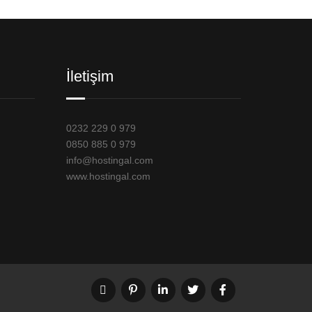
İletişim
0232 229 0 979
0850 885 0 979
info@hostingal.com
www.hostingal.com