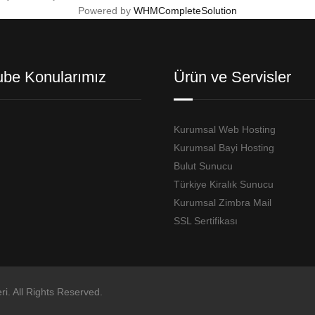
Powered by
WHMCompleteSolution
ube Konularımız
Ürün ve Servisler
Kurumsal Web Hosting
Kurumsal Bayi Hosting
Bulut Sunucu
Türkiye Kiralık Sunucu
Kurumsal Zimbra Mail
SSL Sertifikası
ri. All Rights Reserved.