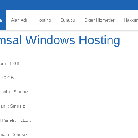
a
Alan Adı
Hosting
Sunucu
Diğer Hizmetler
Hakkım
msal Windows Hosting
lanı : 1 GB
 : 20 GB
sabı : Sınırsız
anı : Sınırsız
l Paneli : PLESK
ain : Sınırsız