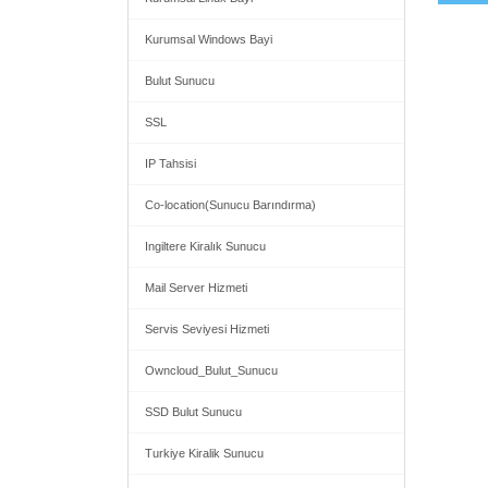
Kurumsal Windows Bayi
Bulut Sunucu
SSL
IP Tahsisi
Co-location(Sunucu Barındırma)
Ingiltere Kiralık Sunucu
Mail Server Hizmeti
Servis Seviyesi Hizmeti
Owncloud_Bulut_Sunucu
SSD Bulut Sunucu
Turkiye Kiralik Sunucu