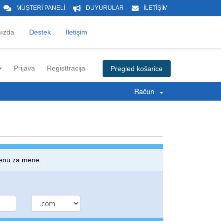
MÜŞTERİ PANELİ
DUYURULAR
İLETİŞİM
ızda
Destek
İletişim
Prijava
Registtracija
Pregled košarice
Račun
omenu za mene.