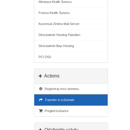
Almanya Kiralik Sunucu
Fransa Kiralik Sunucu
Kurumsal Zimbra Mail Server
Directadmin Hosting Paketleri
Directadmin Bayi Hosting
PCI DSS
Actions
Registriraj novu domenu
Transfer in a Domain
Pregled košarice
Odaberite valutu