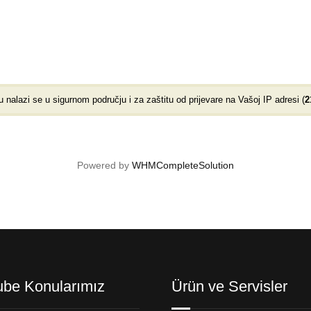
alazi se u sigurnom području i za zaštitu od prijevare na Vašoj IP adresi (
2
Powered by
WHMCompleteSolution
ube Konularımız
Ürün ve Servisler