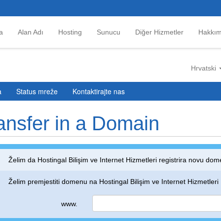
a
Alan Adı
Hosting
Sunucu
Diğer Hizmetler
Hakkım
Hrvatski
a
Status mreže
Kontaktirajte nas
ansfer in a Domain
Želim da Hostingal Bilişim ve Internet Hizmetleri registrira novu d
Želim premjestiti domenu na Hostingal Bilişim ve Internet Hizmetleri
www.