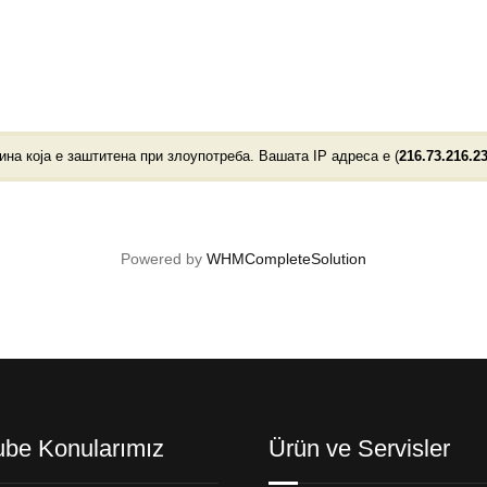
на која е заштитена при злоупотреба. Вашата IP адреса е (
216.73.216.2
Powered by
WHMCompleteSolution
ube Konularımız
Ürün ve Servisler