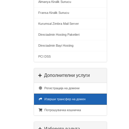
Almanya Kiralik Sunucu
Fransa Kiralik Sunucu
Kurumsal Zimbra Mail Server
Directadmin Hosting Paketleri
Directadmin Bayi Hosting
PCI DSS
Дополнителни услуги
Регистрација на домени
Изврши трансфер на домен
Потрошувачка кошничка
Изберете валута