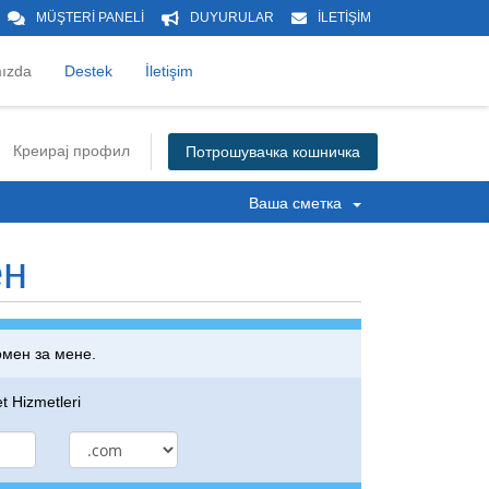
MÜŞTERİ PANELİ
DUYURULAR
İLETİŞİM
ızda
Destek
İletişim
Креирај профил
Потрошувачка кошничка
Ваша сметка
ен
домен за мене.
 Hizmetleri