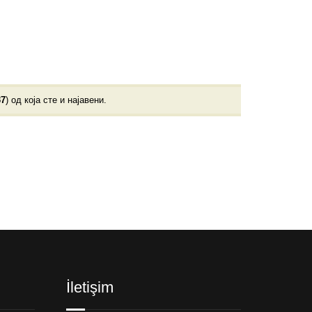
37
) од која сте и најавени.
İletişim