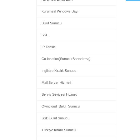
Kurumsal Windows Bayi
Bulut Sunucu
SSL
IP Tahsisi
Co-location(Sunucu Barındırma)
Ingiltere Kiralık Sunucu
Mail Server Hizmeti
Servis Seviyesi Hizmeti
Owncloud_Bulut_Sunucu
SSD Bulut Sunucu
Turkiye Kiralik Sunucu