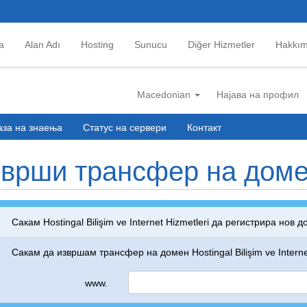
a
Alan Adı
Hosting
Sunucu
Diğer Hizmetler
Hakkım
Macedonian
Најава на профил
аза на знаења
Статус на сервери
Контакт
врши трансфер на дом
Сакам Hostingal Bilişim ve Internet Hizmetleri да регистрира нов 
Сакам да извршам трансфер на домен Hostingal Bilişim ve Internet
www.