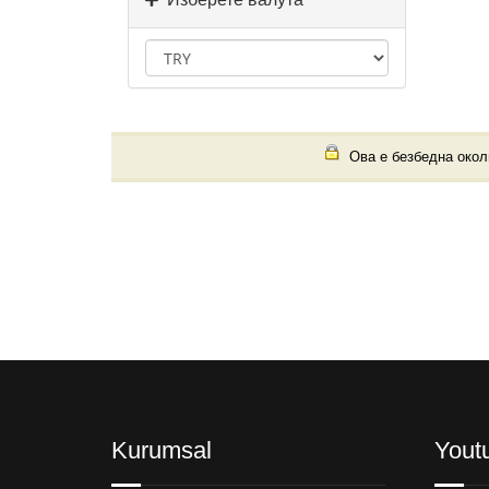
Ова е безбедна околи
Kurumsal
Yout