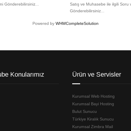
mi Gönderebilirsiniz...
Satış ve Muhasebe ile ilgili Soru 
Gönderebilirsiniz...
Powered by
WHMCompleteSolution
ube Konularımız
Ürün ve Servisler
Kurumsal Web Hosting
Kurumsal Bayi Hosting
Bulut Sunucu
Türkiye Kiralık Sunucu
Kurumsal Zimbra Mail