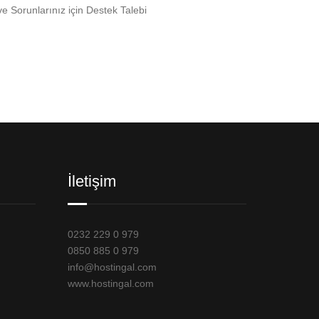
ve Sorunlarınız için Destek Talebi
İletişim
0232 229 0 979
0850 885 0 979
info@hostingal.com
www.hostingal.com