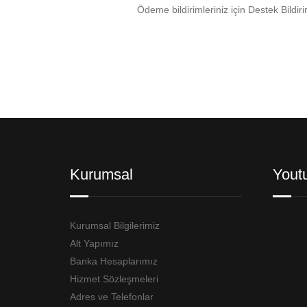
Ödeme bildirimleriniz için Destek Bildiri
Kurumsal
Yout
Kurumsal Bilgilerimiz
Alt Yapımız
Banka Hesaplarımız
Hizmet Sözleşmeleri
Adres ve Telefonlar