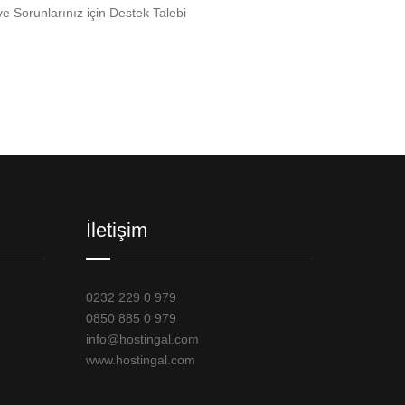
ve Sorunlarınız için Destek Talebi
İletişim
0232 229 0 979
0850 885 0 979
info@hostingal.com
www.hostingal.com