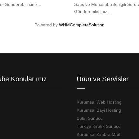
mi Gönderebilirsiniz...
Satış ve Muhasebe ile ilgili Soru 
Gönderebilirsiniz...
Powered by
WHMCompleteSolution
ube Konularımız
Ürün ve Servisler
Kurumsal Web Hosting
Kurumsal Bayi Hosting
Bulut Sunucu
Türkiye Kiralık Sunucu
Kurumsal Zimbra Mail