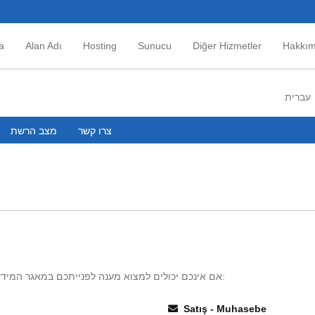
a
Alan Adı
Hosting
Sunucu
Diğer Hizmetler
Hakkım
עברית
צרו קשר
מצב הרשת
אם אינכם יכולים למצוא מענה לפנייתכם במאגר המידע שלנו – אתם יכולים לפתוח פניה למחלקה המתאימה להלן:
Satış - Muhasebe