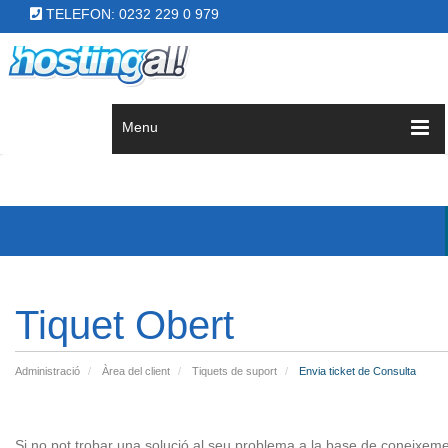
TELEFON: 0232 229 0 979
Menu
Tiquet Obert
Administració
Àrea del client
Tiquets de suport
Envia ticket de Consulta
Si no pot trobar una solució al seu problema a la base de coneixemen