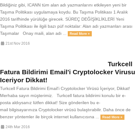
Bildiğiniz gibi, ICANN tüm alan adı yazmanlarını etkileyen yeni bir
Taşıma Politikası uygulamaya koydu. Bu Taşıma Politikası 1 Aralık
2016 tarifhinde yürülüğe girecek. SÜREÇ DEĞİŞİKLİKLERİ Yeni
Taşıma Politikası ile ilgili bazı püf noktalar: Alan adı yazmanları arası
Taşımalar Onay maili, alan adı ...
Read More »
21st Nov 2016
Turkcell
Fatura Bildirimi Email'i Cryptolocker Virusu
Iceriyor Dikkat!
Turkcell Fatura Bildirimi Email'i Cryptolocker Virüsü İçeriyor, Dikkat!
Merhaba sayın müşterimiz. Turkcell fatura bildirimi konulu bir e-
posta aldıysanız lütfen dikkat! Size gönderilen bu e-
mail bilgisayarınıza Cryptolocker virüsü bulaştırabilir. Daha önce de
benzer yöntemler ile birçok internet kullanıcısına ...
Read More »
24th Mar 2016