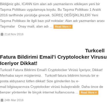
Bildiğiniz gibi, ICANN tüm alan adı yazmanlarını etkileyen yeni bir
Taşıma Politikası uygulamaya koydu. Bu Taşıma Politikası 1 Aralık
2016 tarifhinde yürülüğe girecek. SÜREÇ DEĞİŞİKLİKLERİ Yeni
Taşıma Politikası ile ilgili bazı püf noktalar: Alan adı yazmanları arası
Taşımalar Onay maili, alan adı ...
Read More »
21st Nov 2016
Turkcell
Fatura Bildirimi Email'i Cryptolocker Virusu
Iceriyor Dikkat!
Turkcell Fatura Bildirimi Email'i Cryptolocker Virüsü İçeriyor, Dikkat!
Merhaba sayın müşterimiz. Turkcell fatura bildirimi konulu bir e-
posta aldıysanız lütfen dikkat! Size gönderilen bu e-
mail bilgisayarınıza Cryptolocker virüsü bulaştırabilir. Daha önce de
benzer yöntemler ile birçok internet kullanıcısına ...
Read More »
24th Mar 2016