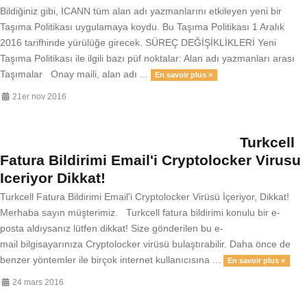
Bildiğiniz gibi, ICANN tüm alan adı yazmanlarını etkileyen yeni bir
Taşıma Politikası uygulamaya koydu. Bu Taşıma Politikası 1 Aralık
2016 tarifhinde yürülüğe girecek. SÜREÇ DEĞİŞİKLİKLERİ Yeni
Taşıma Politikası ile ilgili bazı püf noktalar: Alan adı yazmanları arası
Taşımalar Onay maili, alan adı ...
En savoir plus »
21er nov 2016
Turkcell
Fatura Bildirimi Email'i Cryptolocker Virusu
Iceriyor Dikkat!
Turkcell Fatura Bildirimi Email'i Cryptolocker Virüsü İçeriyor, Dikkat!
Merhaba sayın müşterimiz. Turkcell fatura bildirimi konulu bir e-
posta aldıysanız lütfen dikkat! Size gönderilen bu e-
mail bilgisayarınıza Cryptolocker virüsü bulaştırabilir. Daha önce de
benzer yöntemler ile birçok internet kullanıcısına ...
En savoir plus »
24 mars 2016